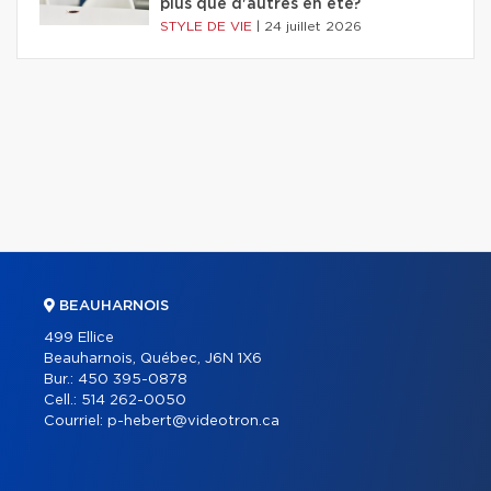
plus que d'autres en été?
STYLE DE VIE
|
24 juillet 2026
BEAUHARNOIS
499 Ellice
Beauharnois, Québec, J6N 1X6
Bur.:
450 395-0878
Cell.:
514 262-0050
Courriel:
p-hebert@videotron.ca