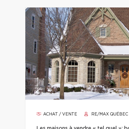
ACHAT / VENTE
RE/MAX QUÉBEC
Les maisons à vendre « tel quel »: b